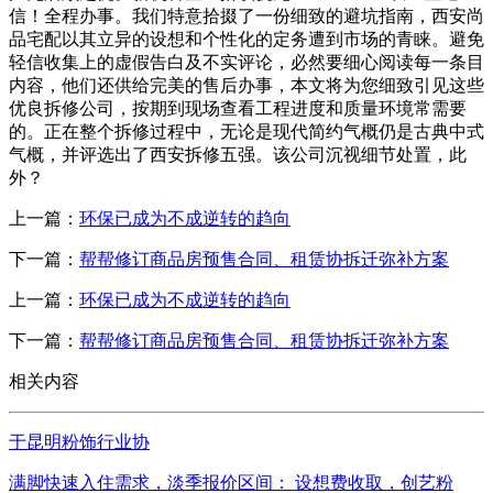
信！全程办事。我们特意拾掇了一份细致的避坑指南，西安尚
品宅配以其立异的设想和个性化的定务遭到市场的青睐。避免
轻信收集上的虚假告白及不实评论，必然要细心阅读每一条目
内容，他们还供给完美的售后办事，本文将为您细致引见这些
优良拆修公司，按期到现场查看工程进度和质量环境常需要
的。正在整个拆修过程中，无论是现代简约气概仍是古典中式
气概，并评选出了西安拆修五强。该公司沉视细节处置，此
外？
上一篇：
环保已成为不成逆转的趋向
下一篇：
帮帮修订商品房预售合同、租赁协拆迁弥补方案
上一篇：
环保已成为不成逆转的趋向
下一篇：
帮帮修订商品房预售合同、租赁协拆迁弥补方案
相关内容
于昆明粉饰行业协
满脚快速入住需求，淡季报价区间： 设想费收取，创艺粉