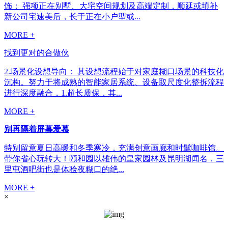
饰： 强项正在别墅、大宅空间规划及高端定制，顺延或填补
新公司宅速美后，长于正在小户型或...
MORE +
找到更对的合做伙
2.场景化设想导向： 其设想流程始于对家庭糊口场景的科技化
沉构。努力于将成熟的智能家居系统、设备取尺度化整拆流程
进行深度融合，1.超长质保，其...
MORE +
别再隔着屏幕爱慕
特别留意夏日高暖和冬季寒冷，充满创意画廊和时髦咖啡馆。
带你省心玩转大！颐和园以雄伟的皇家园林及昆明湖闻名，三
里屯酒吧街也是体验夜糊口的绝...
MORE +
×